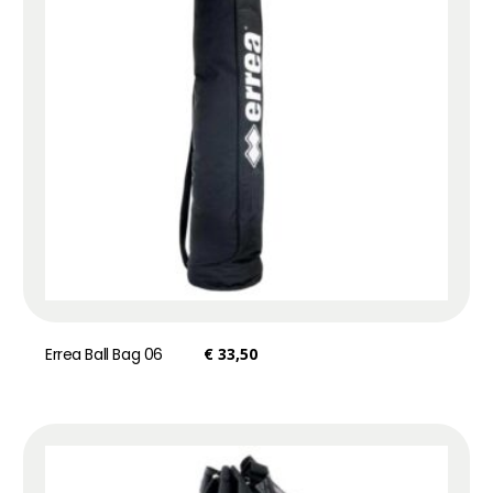
Errea Ball Bag 06
€
33,50