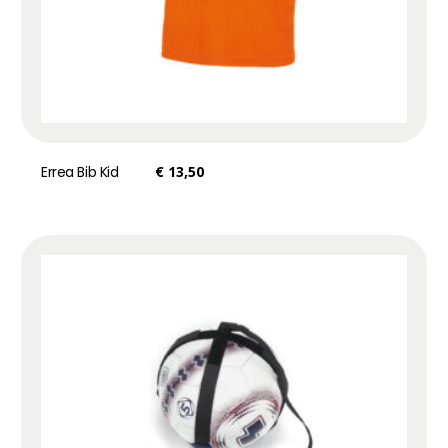
Errea Bib Kid
€
13,50