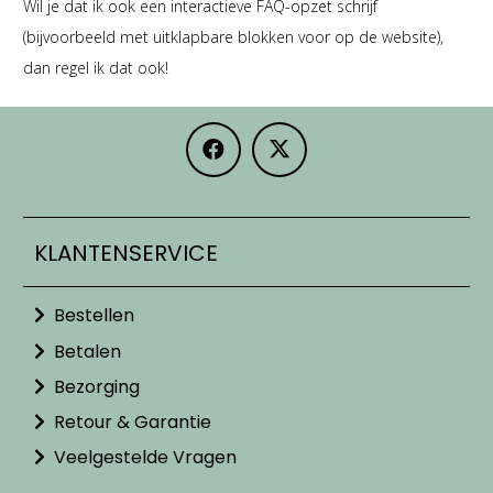
Wil je dat ik ook een interactieve FAQ-opzet schrijf
(bijvoorbeeld met uitklapbare blokken voor op de website),
dan regel ik dat ook!
KLANTENSERVICE
Bestellen
Betalen
Bezorging
Retour & Garantie
Veelgestelde Vragen