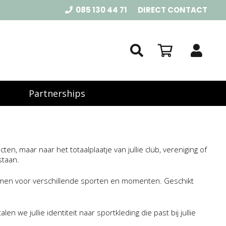
085 130 44 71
DIRECT CONTACT
Geen producten in de winkelwagen.
Partnerships
en, maar naar het totaalplaatje van jullie club, vereniging of
staan.
 samen voor verschillende sporten en momenten. Geschikt
n we jullie identiteit naar sportkleding die past bij jullie