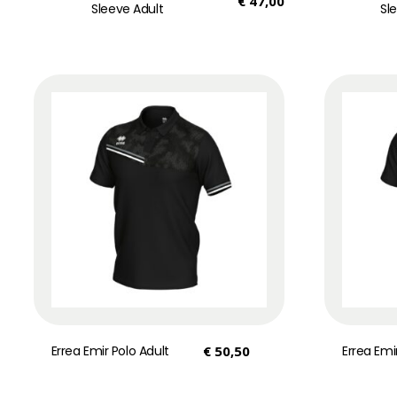
€
47,00
Sleeve Adult
Sl
Errea Emir Polo Adult
€
50,50
Errea Emi