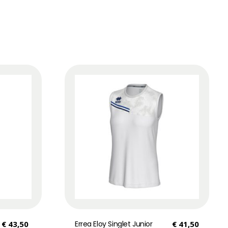
€
43,50
Errea Eloy Singlet Junior
€
41,50