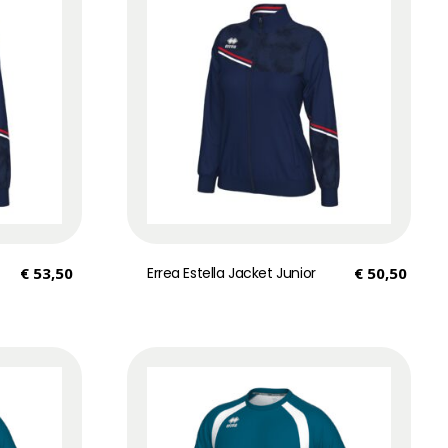
€
53,50
Errea Estella Jacket Junior
€
50,50