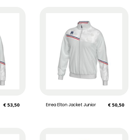
€
53,50
Errea Elton Jacket Junior
€
50,50