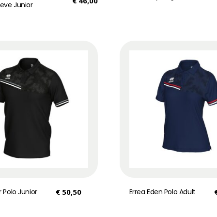
€
46,00
eeve Junior
r Polo Junior
€
50,50
Errea Eden Polo Adult