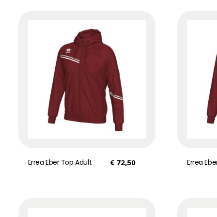
Errea Eber Top Adult
€
72,50
Errea Ebe