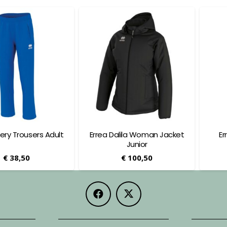
lery Trousers Adult
Errea Dalila Woman Jacket
Er
Junior
€
38,50
€
100,50