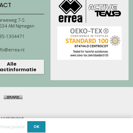
ACT
arweweg 7-S
534 AM Nijmegen
85-1304471
nfo@errea.nl
Alle
actinformatie
cookiebeleid.
ijdrage.
OK
.
Privacybeleid