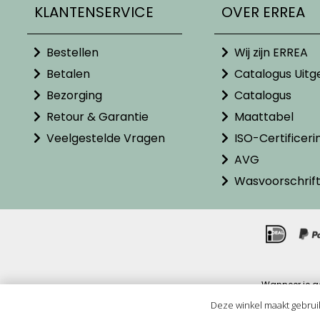
KLANTENSERVICE
OVER ERREA
Bestellen
Wij zijn ERREA
Betalen
Catalogus Uitg
Bezorging
Catalogus
Retour & Garantie
Maattabel
Veelgestelde Vragen
ISO-Certificeri
AVG
Wasvoorschrif
Wanneer je g
Alle pr
Deze winkel maakt gebrui