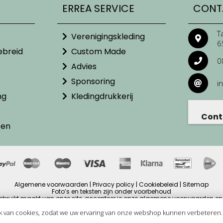
ERREA SERVICE
CONT
T
Verenigingskleding
6
ebreid
Custom Made
0
Advies
Sponsoring
i
ng
Kledingdrukkerij
Cont
ten
Algemene voorwaarden | Privacy policy | Cookiebeleid | Sitemap
Foto’s en teksten zijn onder voorbehoud
ebruikt maakt van onze site, accepteer je onze algemene voorwaarden en 
ijzen zijn inclusief BTW en andere heffingen en exclusief eventuele verzendb
Copyright © 2025
k van cookies, zodat we uw ervaring van onze webshop kunnen verbeteren