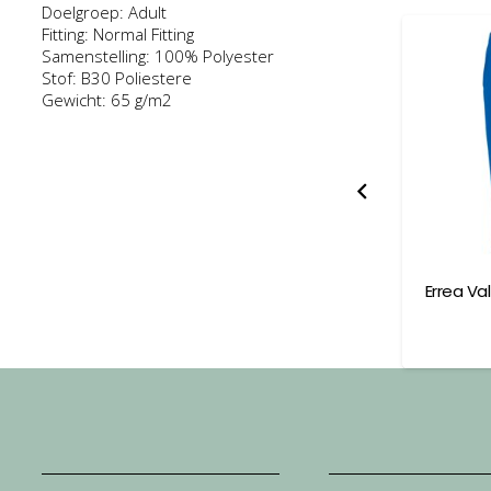
Doelgroep: Adult
Fitting: Normal Fitting
Samenstelling: 100% Polyester
Stof: B30 Poliestere
Gewicht: 65 g/m2
 Bermuda Adult
Errea Layla Woman
Errea Va
Trousers Junior
7,00
€
61,00