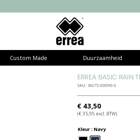
Custom Made
Duurzaamheid
ERREA BASIC RAIN 
SKU:
B675-00090-S
€
43,50
(
€
35,95
excl. BTW)
Kleur
: Navy