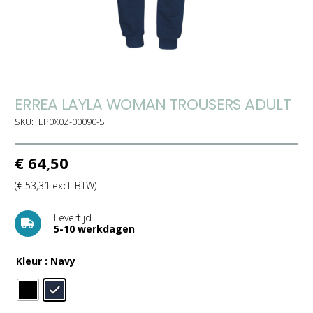
ERREA LAYLA WOMAN TROUSERS ADULT
SKU:
EP0X0Z-00090-S
€
64,50
(
€
53,31
excl. BTW)
Levertijd
5-10 werkdagen
Kleur
: Navy