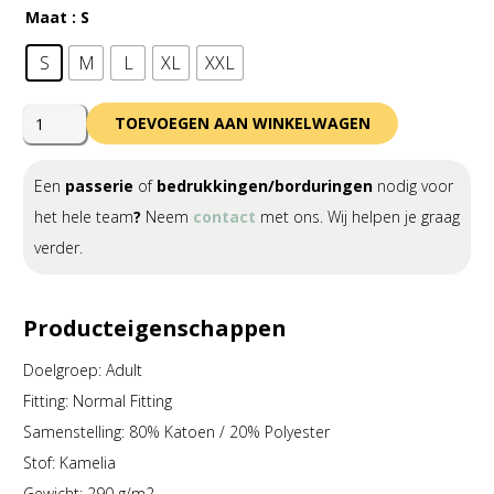
Maat
: S
S
M
L
XL
XXL
Errea
TOEVOEGEN AAN WINKELWAGEN
Layla
Woman
Een
passerie
of
bedrukkingen/borduringen
nodig voor
Trousers
het hele team
?
Neem
contact
met ons. Wij helpen je graag
Adult
verder.
aantal
Producteigenschappen
Doelgroep: Adult
Fitting: Normal Fitting
Samenstelling: 80% Katoen / 20% Polyester
Stof: Kamelia
Gewicht: 290 g/m2