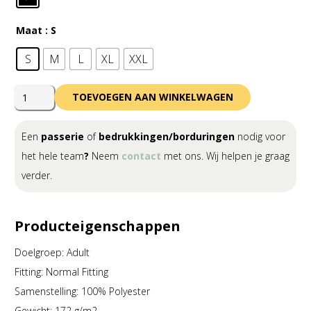
Maat
: S
S
M
L
XL
XXL
Errea
TOEVOEGEN AAN WINKELWAGEN
Hydron
Goalkeeper
Een
passerie
of
bedrukkingen/borduringen
nodig voor
Trousers
het hele team
?
Neem
contact
met ons. Wij helpen je graag
Adult
verder.
aantal
Producteigenschappen
Doelgroep: Adult
Fitting: Normal Fitting
Samenstelling: 100% Polyester
Gewicht: 172 g/m2