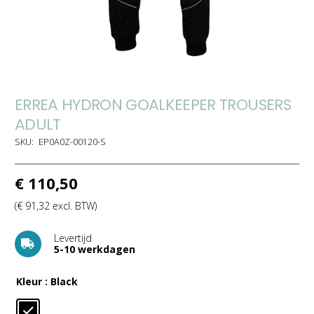
ERREA HYDRON GOALKEEPER TROUSERS
ADULT
SKU:
EP0A0Z-00120-S
€
110,50
(
€
91,32
excl. BTW)
Levertijd
5-10 werkdagen
Kleur
: Black