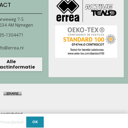
ACT
arweweg 7-S
534 AM Nijmegen
85-1304471
nfo@errea.nl
Alle
actinformatie
cookiebeleid.
ijdrage.
OK
.
Privacybeleid