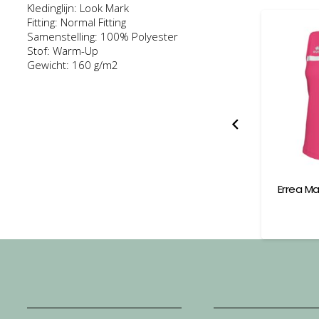
Kledinglijn: Look Mark
Fitting: Normal Fitting
Samenstelling: 100% Polyester
Stof: Warm-Up
Gewicht: 160 g/m2
Errea Mark Shirt Short
Errea Margie Singlet Juni
Sleeve Adult
€
44,00
€
41,00