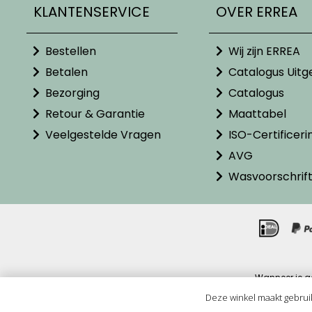
KLANTENSERVICE
OVER ERREA
Bestellen
Wij zijn ERREA
Betalen
Catalogus Uitg
Bezorging
Catalogus
Retour & Garantie
Maattabel
Veelgestelde Vragen
ISO-Certificeri
AVG
Wasvoorschrif
Wanneer je g
Alle pr
Deze winkel maakt gebrui