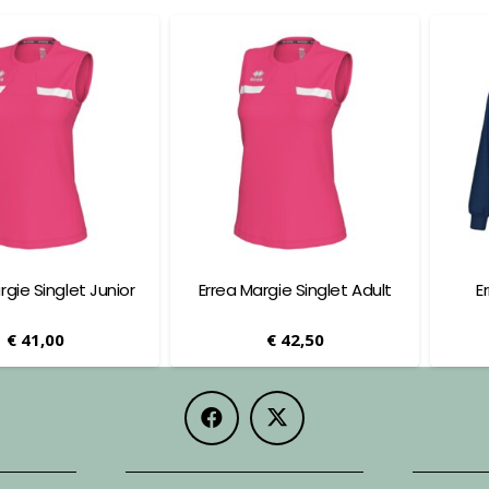
or
Errea Margie Singlet Adult
Errea Mick Top Jun
€
42,50
€
51,00