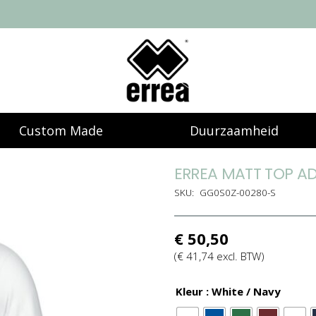
Custom Made
Duurzaamheid
ERREA MATT TOP A
SKU:
GG0S0Z-00280-S
€
50,50
(
€
41,74
excl. BTW)
Kleur
: White / Navy