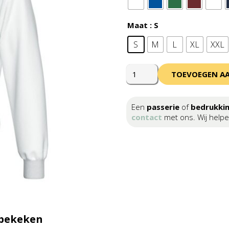
Maat
: S
S
M
L
XL
XXL
Errea
TOEVOEGEN A
Matt
Top
Adult
Een
passerie
of
bedrukki
aantal
contact
met ons. Wij helpe
 bekeken