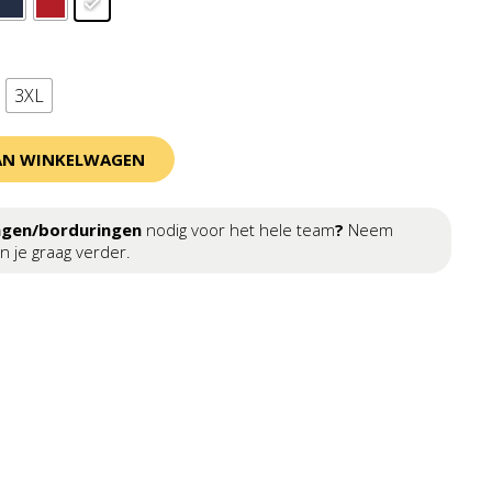
3XL
AN WINKELWAGEN
ngen/borduringen
nodig voor het hele team
?
Neem
n je graag verder.