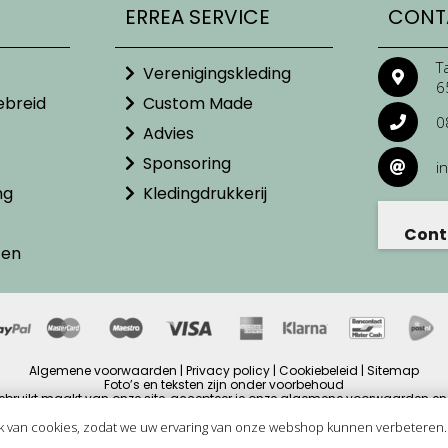
ERREA SERVICE
CONT
T
Verenigingskleding
6
ebreid
Custom Made
0
Advies
Sponsoring
i
ng
Kledingdrukkerij
Cont
ten
Algemene voorwaarden | Privacy policy | Cookiebeleid | Sitemap
Foto’s en teksten zijn onder voorbehoud
ebruikt maakt van onze site, accepteer je onze algemene voorwaarden en 
ijzen zijn inclusief BTW en andere heffingen en exclusief eventuele verzendb
Copyright © 2025
k van cookies, zodat we uw ervaring van onze webshop kunnen verbeteren