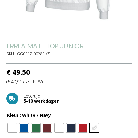
ERREA MATT TOP JUNIOR
SKU:
GG0S1Z-00280-XS
€
49,50
(
€
40,91
excl. BTW)
Levertijd
5-10 werkdagen
Kleur
: White / Navy