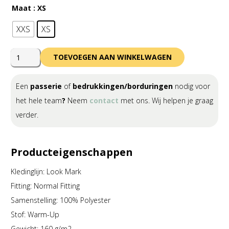
Maat
: XS
XXS
XS
Errea
TOEVOEGEN AAN WINKELWAGEN
Matt
Top
Een
passerie
of
bedrukkingen/borduringen
nodig voor
Junior
het hele team
?
Neem
contact
met ons. Wij helpen je graag
aantal
verder.
Producteigenschappen
Kledinglijn: Look Mark
Fitting: Normal Fitting
Samenstelling: 100% Polyester
Stof: Warm-Up
Gewicht: 160 g/m2