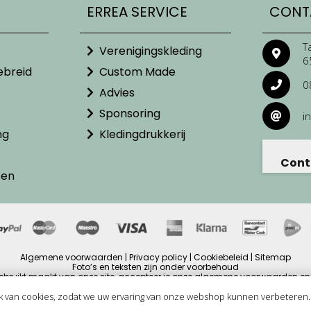
ERREA SERVICE
CONT
T
Verenigingskleding
6
ebreid
Custom Made
0
Advies
Sponsoring
i
ng
Kledingdrukkerij
Cont
ten
Algemene voorwaarden | Privacy policy | Cookiebeleid | Sitemap
Foto’s en teksten zijn onder voorbehoud
ebruikt maakt van onze site, accepteer je onze algemene voorwaarden en 
ijzen zijn inclusief BTW en andere heffingen en exclusief eventuele verzendb
Copyright © 2025
k van cookies, zodat we uw ervaring van onze webshop kunnen verbeteren