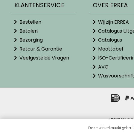
KLANTENSERVICE
OVER ERREA
Bestellen
Wij zijn ERREA
Betalen
Catalogus Uitg
Bezorging
Catalogus
Retour & Garantie
Maattabel
Veelgestelde Vragen
ISO-Certificeri
AVG
Wasvoorschrif
Wanneer je g
Alle pr
Deze winkel maakt gebrui