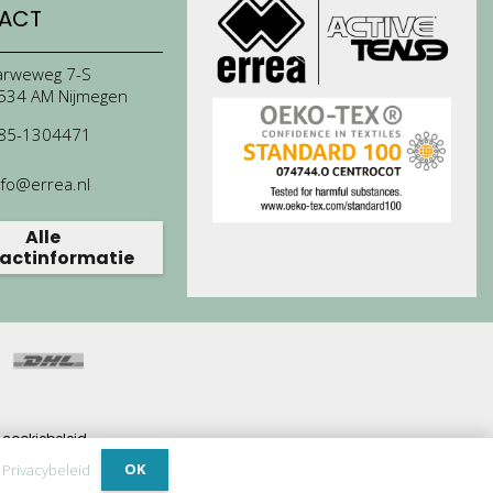
ACT
arweweg 7-S
534 AM Nijmegen
85-1304471
nfo@errea.nl
Alle
actinformatie
cookiebeleid.
ijdrage.
OK
.
Privacybeleid