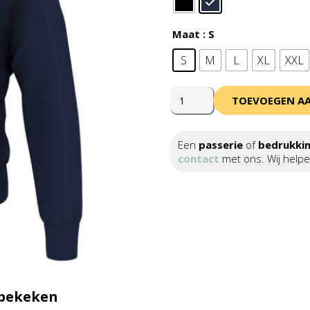
Maat
: S
S
M
L
XL
XXL
Errea
TOEVOEGEN A
Markus
3.0
Top
Een
passerie
of
bedrukki
Adult
contact
met ons. Wij helpe
aantal
 bekeken