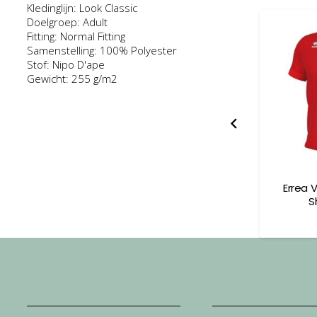
Kledinglijn: Look Classic
Doelgroep: Adult
Fitting: Normal Fitting
Samenstelling: 100% Polyester
Stof: Nipo D'ape
Gewicht: 255 g/m2
Wire 3.0 Junior
Errea Evo Singlet Junior
Errea 
S
9,50
€
16,50