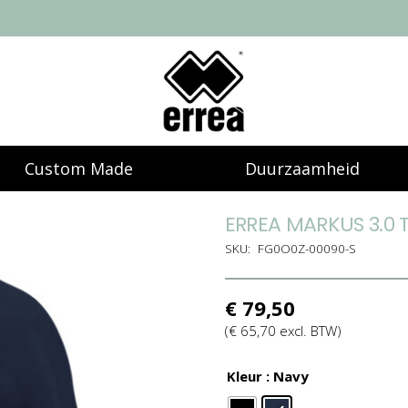
Custom Made
Duurzaamheid
ERREA MARKUS 3.0 
SKU:
FG0O0Z-00090-S
€
79,50
(
€
65,70
excl. BTW)
Kleur
: Navy