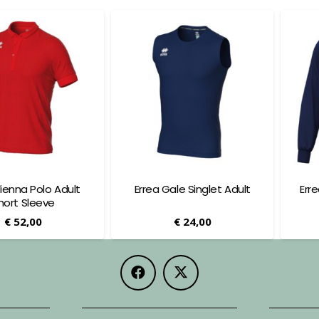
Vienna Polo Adult
Errea Gale Singlet Adult
Err
hort Sleeve
€
52,00
€
24,00