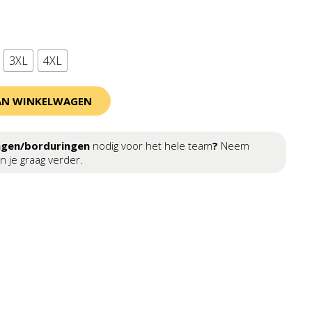
3XL
4XL
AN WINKELWAGEN
ngen/borduringen
nodig voor het hele team
?
Neem
n je graag verder.