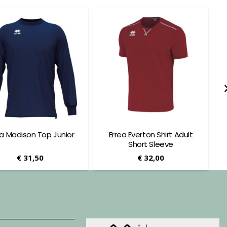
ea Madison Top Junior
Errea Everton Shirt Adult
Short Sleeve
€
31,50
€
32,00