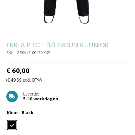
ERREA PITCH 3.0 TROUSER JUNIOR
SKU:
GP0V1Z-00120-YXS
€
60,00
(
€
49,59
excl. BTW)
Levertijd
5-10 werkdagen
Kleur
: Black