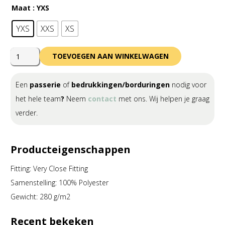
Maat
: YXS
YXS
XXS
XS
Errea
TOEVOEGEN AAN WINKELWAGEN
Pitch
3.0
Een
passerie
of
bedrukkingen/borduringen
nodig voor
Trouser
het hele team
?
Neem
contact
met ons. Wij helpen je graag
Junior
verder.
aantal
Producteigenschappen
Fitting: Very Close Fitting
Samenstelling: 100% Polyester
Gewicht: 280 g/m2
Recent bekeken