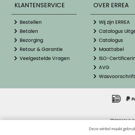
KLANTENSERVICE
OVER ERREA
Bestellen
Wij zijn ERREA
Betalen
Catalogus Uitg
Bezorging
Catalogus
Retour & Garantie
Maattabel
Veelgestelde Vragen
ISO-Certificeri
AVG
Wasvoorschrif
Wanneer je g
Alle pr
Deze winkel maakt gebrui