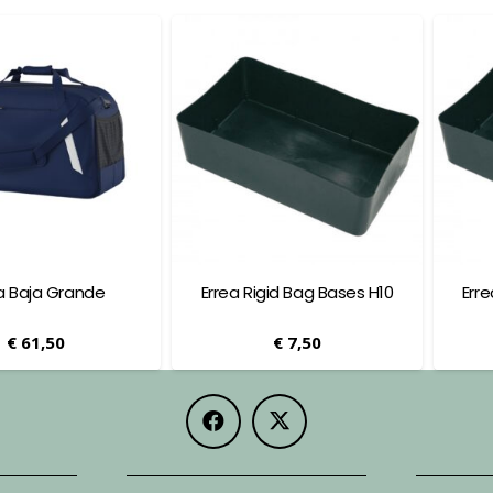
a Baja Grande
Errea Rigid Bag Bases H10
Err
€
61,50
€
7,50