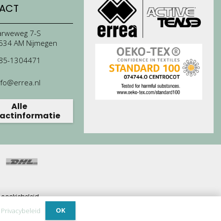
ACT
arweweg 7-S
534 AM Nijmegen
85-1304471
nfo@errea.nl
Alle
actinformatie
cookiebeleid.
ijdrage.
OK
.
Privacybeleid