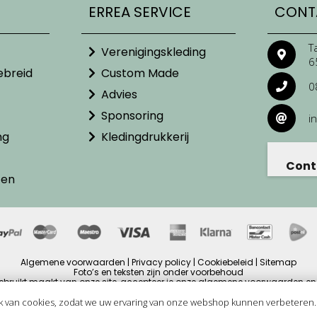
ERREA SERVICE
CONT
T
Verenigingskleding
6
ebreid
Custom Made
0
Advies
Sponsoring
i
ng
Kledingdrukkerij
Cont
ten
Algemene voorwaarden | Privacy policy | Cookiebeleid | Sitemap
Foto’s en teksten zijn onder voorbehoud
ebruikt maakt van onze site, accepteer je onze algemene voorwaarden en 
ijzen zijn inclusief BTW en andere heffingen en exclusief eventuele verzendb
Copyright © 2025
k van cookies, zodat we uw ervaring van onze webshop kunnen verbeteren