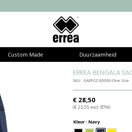
Custom Made
Duurzaamheid
ERREA BENGALA SA
SKU:
GA0F0Z-00090-One Size
€
28,50
(
€
23,55
excl. BTW)
Kleur
: Navy