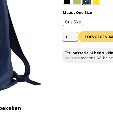
Maat
: One Size
One Size
Errea
TOEVOEGEN A
Bengala
Sack
aantal
Een
passerie
of
bedrukki
contact
met ons. Wij helpe
 bekeken