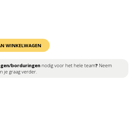
AN WINKELWAGEN
ngen/borduringen
nodig voor het hele team
?
Neem
n je graag verder.