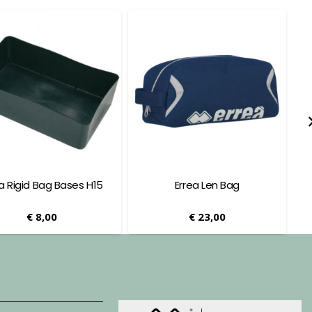
ea Rigid Bag Bases H15
Errea Len Bag
€
8,00
€
23,00