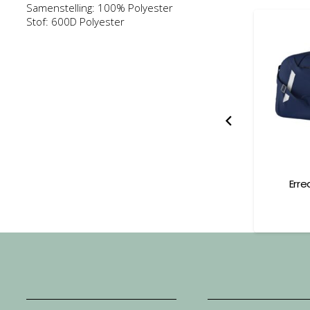
Samenstelling: 100% Polyester
Stof: 600D Polyester
 Pro Bag
Errea Luis Backpack
Erre
31,00
€
15,50