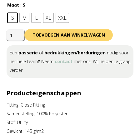
Maat
: S
S
M
L
XL
XXL
Errea
TOEVOEGEN AAN WINKELWAGEN
Starter
Singlet
Een
passerie
of
bedrukkingen/borduringen
nodig voor
Adult
het hele team
?
Neem
contact
met ons. Wij helpen je graag
aantal
verder.
Producteigenschappen
Fitting: Close Fitting
Samenstelling: 100% Polyester
Stof: Utility
Gewicht: 145 g/m2