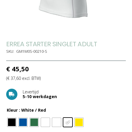
ERREA STARTER SINGLET ADULT
SKU:
GM1M0S-00210-S
€
45,50
(
€
37,60
excl. BTW)
Levertijd
5-10 werkdagen
Kleur
: White / Red