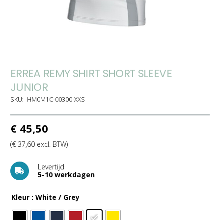
ERREA REMY SHIRT SHORT SLEEVE
JUNIOR
SKU:
HM0M1C-00300-XXS
€
45,50
(
€
37,60
excl. BTW)
Levertijd
5-10 werkdagen
Kleur
: White / Grey