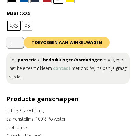
Maat
: XXS
XXS
XS
Errea
TOEVOEGEN AAN WINKELWAGEN
Remy
Shirt
Een
passerie
of
bedrukkingen/borduringen
nodig voor
Short
het hele team
?
Neem
contact
met ons. Wij helpen je graag
Sleeve
verder.
Junior
aantal
Producteigenschappen
Fitting: Close Fitting
Samenstelling: 100% Polyester
Stof: Utility
Gewicht: 145 g/m2