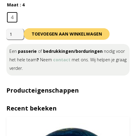
Maat
: 4
4
Errea
TOEVOEGEN AAN WINKELWAGEN
Huran
Hybrid
Een
passerie
of
bedrukkingen/borduringen
nodig voor
Heritage
het hele team
?
Neem
contact
met ons. Wij helpen je graag
Ball
verder.
aantal
Producteigenschappen
Recent bekeken