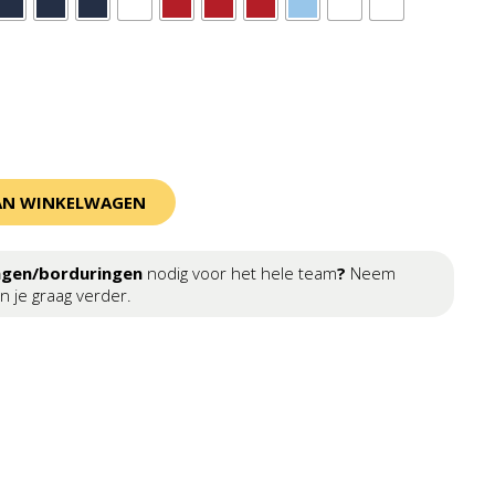
AN WINKELWAGEN
ngen/borduringen
nodig voor het hele team
?
Neem
n je graag verder.