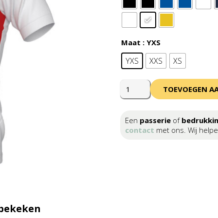
Maat
: YXS
YXS
XXS
XS
Errea
TOEVOEGEN A
Adrien
Shirt
Short
Een
passerie
of
bedrukki
Sleeve
contact
met ons. Wij helpe
Junior
aantal
 bekeken