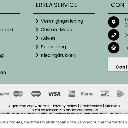
ERREA SERVICE
CONT
T
Verenigingskleding
6
ebreid
Custom Made
0
Advies
Sponsoring
i
ng
Kledingdrukkerij
Cont
ten
Algemene voorwaarden | Privacy policy | Cookiebeleid | Sitemap
Foto’s en teksten zijn onder voorbehoud
ebruikt maakt van onze site, accepteer je onze algemene voorwaarden en 
ijzen zijn inclusief BTW en andere heffingen en exclusief eventuele verzendb
Copyright © 2025
k van cookies, zodat we uw ervaring van onze webshop kunnen verbeteren