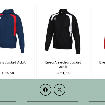
Aris Jacket Adult
Errea Amedeo Jacket
Err
Adult
€
86,50
€
51,00