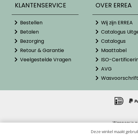
KLANTENSERVICE
OVER ERREA
Bestellen
Wij zijn ERREA
Betalen
Catalogus Uitg
Bezorging
Catalogus
Retour & Garantie
Maattabel
Veelgestelde Vragen
ISO-Certificeri
AVG
Wasvoorschrif
Wanneer je g
Alle pr
Deze winkel maakt gebrui