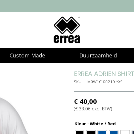
Custom Made
Duurzaamheid
ERREA ADRIEN SHIR
SKU:
HM0W1C-00210-YXS
€
40,00
(
€
33,06
excl. BTW)
Kleur
: White / Red