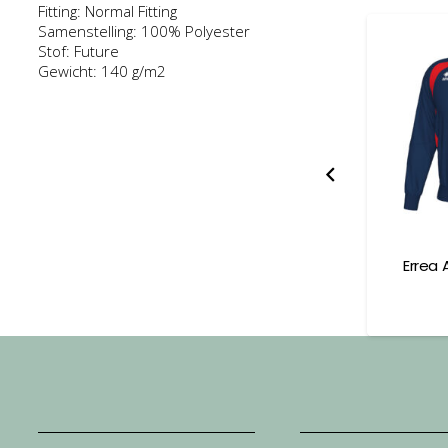
Fitting: Normal Fitting
Samenstelling: 100% Polyester
Stof: Future
Gewicht: 140 g/m2
 Polo Junior
Errea Adrien Shirt Short
Errea 
Sleeve Adult
7,50
€
41,00