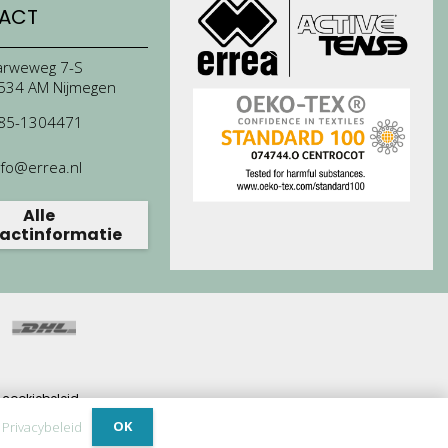
ACT
arweweg 7-S
534 AM Nijmegen
85-1304471
nfo@errea.nl
Alle
actinformatie
cookiebeleid.
ijdrage.
OK
.
Privacybeleid