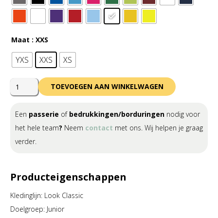
Maat
: XXS
YXS
XXS
XS
Errea
TOEVOEGEN AAN WINKELWAGEN
Marvin
Shirt
Een
passerie
of
bedrukkingen/borduringen
nodig voor
Junior
het hele team
?
Neem
contact
met ons. Wij helpen je graag
Short
verder.
Sleeve
aantal
Producteigenschappen
Kledinglijn: Look Classic
Doelgroep: Junior