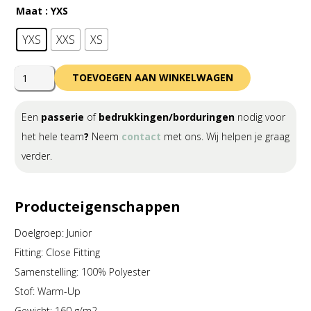
Maat
: YXS
YXS
XXS
XS
Errea
TOEVOEGEN AAN WINKELWAGEN
Jan
Bermuda
Een
passerie
of
bedrukkingen/borduringen
nodig voor
Junior
het hele team
?
Neem
contact
met ons. Wij helpen je graag
aantal
verder.
Producteigenschappen
Doelgroep: Junior
Fitting: Close Fitting
Samenstelling: 100% Polyester
Stof: Warm-Up
Gewicht: 160 g/m2