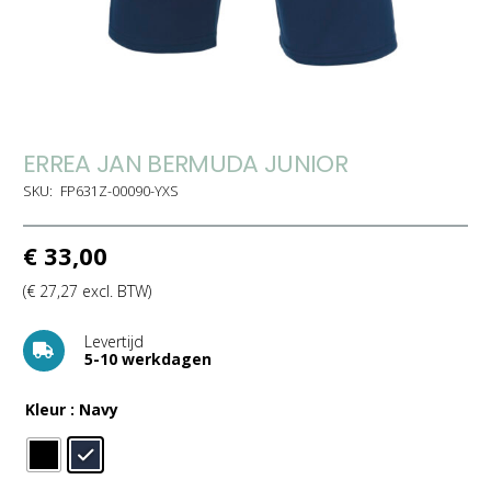
ERREA JAN BERMUDA JUNIOR
SKU:
FP631Z-00090-YXS
€
33,00
(
€
27,27
excl. BTW)
Levertijd
5-10 werkdagen
Kleur
: Navy