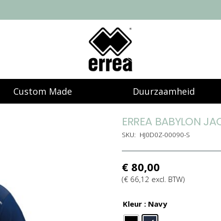
Custom Made
Duurzaamheid
ERREA BABYLON JA
SKU:
HJ0D0Z-00090-S
€
80,00
(
€
66,12
excl. BTW)
Kleur
: Navy