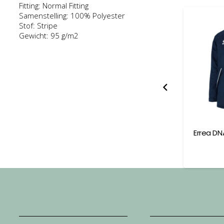
Fitting: Normal Fitting
Samenstelling: 100% Polyester
Stof: Stripe
Gewicht: 95 g/m2
 Rain Jacket
Errea Vegas Jacket Adult
Errea DN
dult
6,00
€
117,00