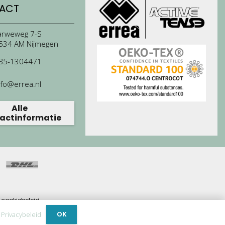
ACT
arweweg 7-S
534 AM Nijmegen
85-1304471
nfo@errea.nl
Alle
actinformatie
cookiebeleid.
ijdrage.
OK
.
Privacybeleid