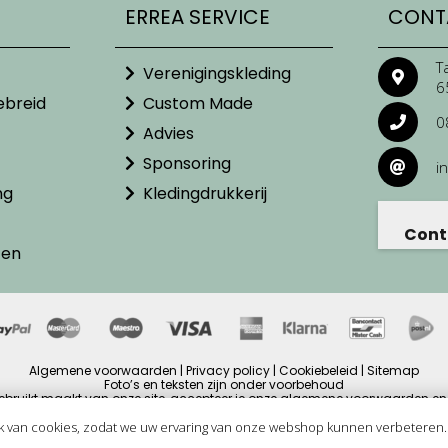
ERREA SERVICE
CONT
T
Verenigingskleding
6
ebreid
Custom Made
0
Advies
Sponsoring
i
ng
Kledingdrukkerij
Cont
ten
Algemene voorwaarden | Privacy policy | Cookiebeleid | Sitemap
Foto’s en teksten zijn onder voorbehoud
ebruikt maakt van onze site, accepteer je onze algemene voorwaarden en 
ijzen zijn inclusief BTW en andere heffingen en exclusief eventuele verzendb
Copyright © 2025
k van cookies, zodat we uw ervaring van onze webshop kunnen verbeteren