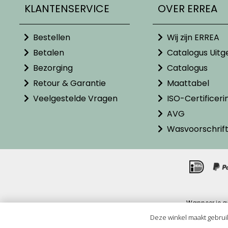
KLANTENSERVICE
OVER ERREA
Bestellen
Wij zijn ERREA
Betalen
Catalogus Uitg
Bezorging
Catalogus
Retour & Garantie
Maattabel
Veelgestelde Vragen
ISO-Certificeri
AVG
Wasvoorschrif
Wanneer je g
Alle pr
Deze winkel maakt gebrui