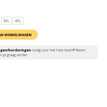
3XL
4XL
AN WINKELWAGEN
ngen/borduringen
nodig voor het hele team
?
Neem
n je graag verder.