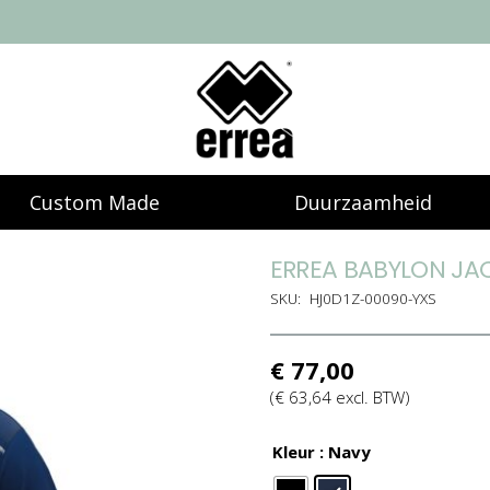
Custom Made
Duurzaamheid
ERREA BABYLON JA
SKU:
HJ0D1Z-00090-YXS
€
77,00
(
€
63,64
excl. BTW)
Kleur
: Navy