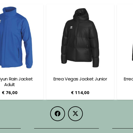
Syun Rain Jacket
Errea Vegas Jacket Junior
Erre
Adult
€
76,00
€
114,00