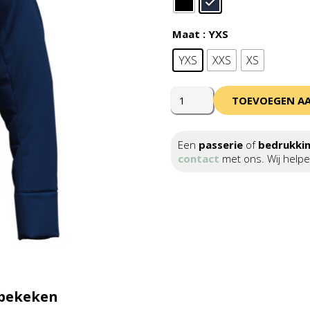
Maat
: YXS
YXS
XXS
XS
Errea
TOEVOEGEN A
Babylon
Jacket
Junior
Een
passerie
of
bedrukki
aantal
contact
met ons. Wij helpe
 bekeken