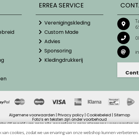
ERREA SERVICE
CONT
T
Verenigingskleding
6
ebreid
Custom Made
0
Advies
Sponsoring
i
ng
Kledingdrukkerij
Cont
ten
Algemene voorwaarden | Privacy policy | Cookiebeleid | Sitemap
Foto’s en teksten zijn onder voorbehoud
ebruikt maakt van onze site, accepteer je onze algemene voorwaarden en 
ijzen zijn inclusief BTW en andere heffingen en exclusief eventuele verzendb
Copyright © 2025
k van cookies, zodat we uw ervaring van onze webshop kunnen verbeteren