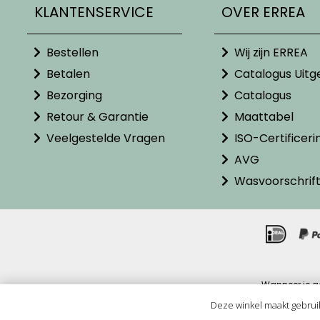
KLANTENSERVICE
OVER ERREA
Bestellen
Wij zijn ERREA
Betalen
Catalogus Uitg
Bezorging
Catalogus
Retour & Garantie
Maattabel
Veelgestelde Vragen
ISO-Certificeri
AVG
Wasvoorschrif
Wanneer je g
Alle pr
Deze winkel maakt gebrui