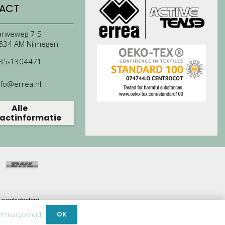
ACT
arweweg 7-S
534 AM Nijmegen
85-1304471
nfo@errea.nl
Alle
actinformatie
cookiebeleid.
ijdrage.
OK
.
Privacybeleid