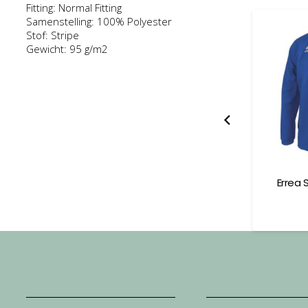
Fitting: Normal Fitting
Samenstelling: 100% Polyester
Stof: Stripe
Gewicht: 95 g/m2
s Jacket Adult
Errea Niamh Jacket Adult
Errea 
38,00
€
105,00