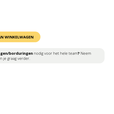
AN WINKELWAGEN
ngen/borduringen
nodig voor het hele team
?
Neem
n je graag verder.