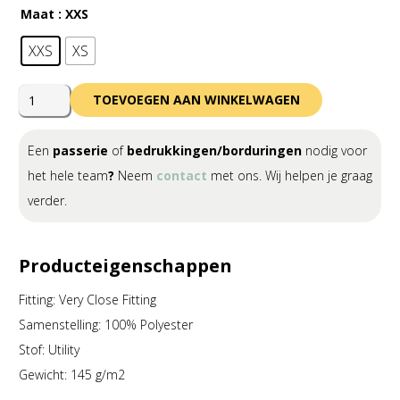
Maat
: XXS
XXS
XS
Errea
TOEVOEGEN AAN WINKELWAGEN
Owens
Short
Een
passerie
of
bedrukkingen/borduringen
nodig voor
Junior
het hele team
?
Neem
contact
met ons. Wij helpen je graag
aantal
verder.
Producteigenschappen
Fitting: Very Close Fitting
Samenstelling: 100% Polyester
Stof: Utility
Gewicht: 145 g/m2