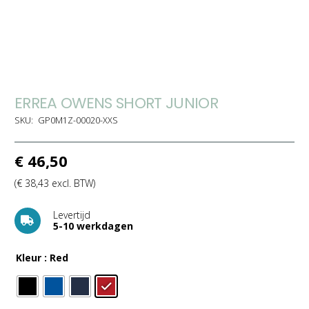
ERREA OWENS SHORT JUNIOR
SKU:
GP0M1Z-00020-XXS
€
46,50
(
€
38,43
excl. BTW)
Levertijd
5-10 werkdagen
Kleur
: Red