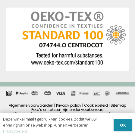
Algemene voorwaarden | Privacy policy | Cookiebeleid | Sitemap
Foto’s en teksten zijn onder voorbehoud
Wanneer je gebruikt maakt van onze site, accepteer je onze
algemene voorwaarden en cookiebeleid.
Deze winkel maakt gebruik van cookies, zodat we uw
Alle prijzen zijn inclusief BTW en andere heffingen en exclusief
OK
ervaring van onze webshop kunnen verbeteren.
eventuele verzendbijdrage.
Copyright © 2025
Privacybeleid