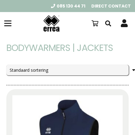
085 130 44 71
DIRECT CONTACT
BODYWARMERS | JACKETS