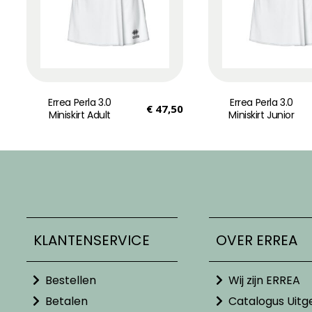
Errea Perla 3.0
Errea Perla 3.0
€
47,50
Miniskirt Adult
Miniskirt Junior
KLANTENSERVICE
OVER ERREA
Bestellen
Wij zijn ERREA
Betalen
Catalogus Uitg