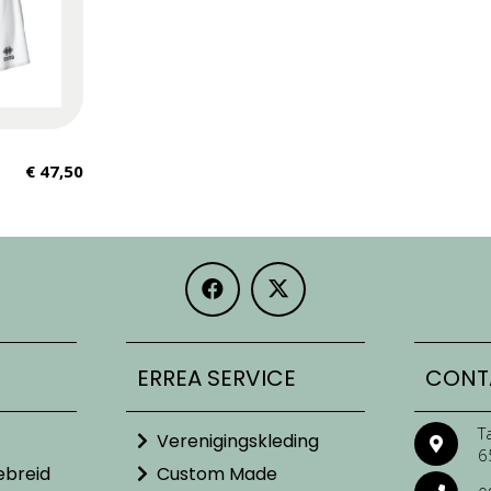
€
47,50
ERREA SERVICE
CONT
T
Verenigingskleding
6
ebreid
Custom Made