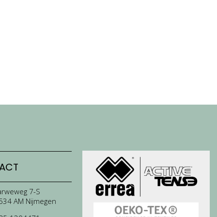
ACT
arweweg 7-S
534 AM Nijmegen