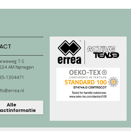
ACT
arweweg 7-S
534 AM Nijmegen
85-1304471
nfo@errea.nl
Alle
actinformatie