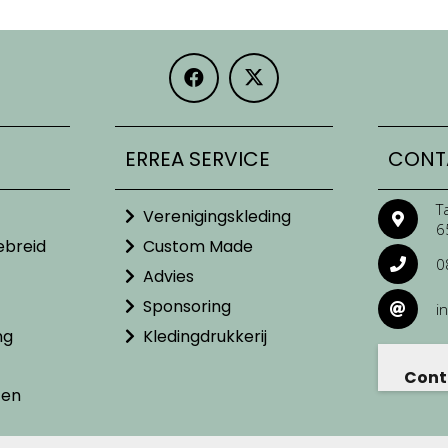
ERREA SERVICE
CONT
T
Verenigingskleding
6
ebreid
Custom Made
0
Advies
Sponsoring
i
ng
Kledingdrukkerij
Cont
ten