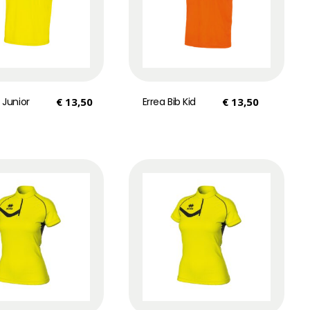
 Junior
€
13,50
Errea Bib Kid
€
13,50