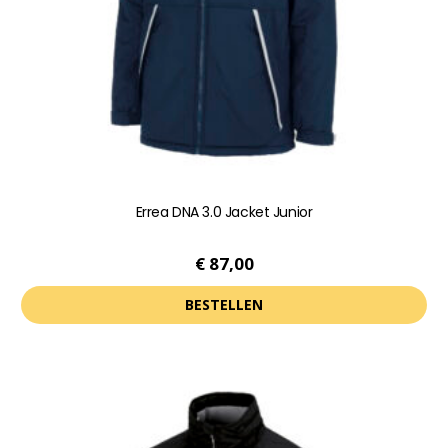
worden
op
de
productpagina
Errea DNA 3.0 Jacket Junior
€
87,00
BESTELLEN
Dit
product
heeft
meerdere