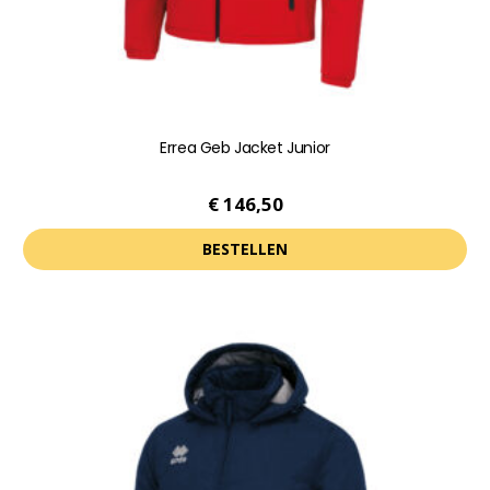
productpagina
Errea Geb Jacket Junior
€
146,50
BESTELLEN
Dit
product
heeft
meerdere
variaties.
Deze
optie