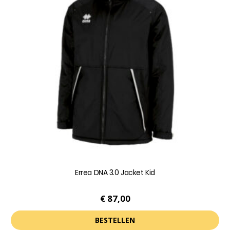
variaties.
Deze
optie
kan
gekozen
worden
op
de
productpagina
Errea DNA 3.0 Jacket Kid
€
87,00
BESTELLEN