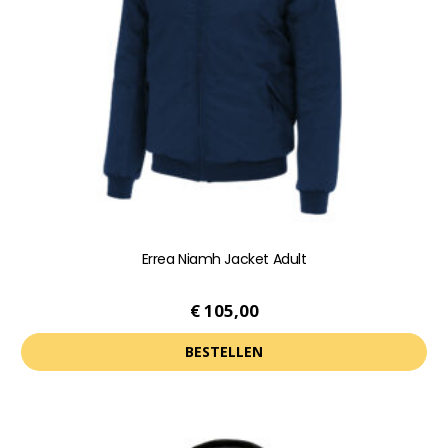
kan
gekozen
worden
op
de
productpagina
Errea Niamh Jacket Adult
€
105,00
BESTELLEN
Dit
product
heeft