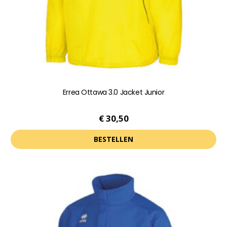
op
de
productpagina
Errea Ottawa 3.0 Jacket Junior
€
30,50
BESTELLEN
Dit
product
heeft
meerdere
variaties.
Deze