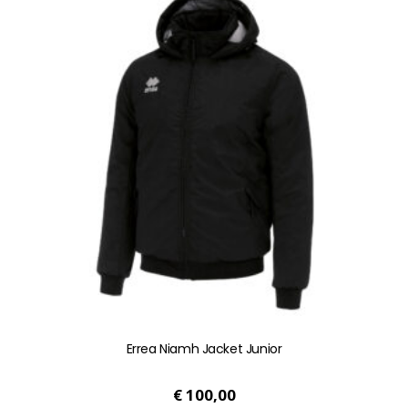
meerdere
variaties.
Deze
optie
kan
gekozen
worden
op
de
productpagina
Errea Niamh Jacket Junior
€
100,00