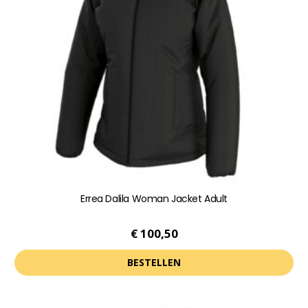
Errea Dalila Woman Jacket Adult
€
100,50
BESTELLEN
Dit
product