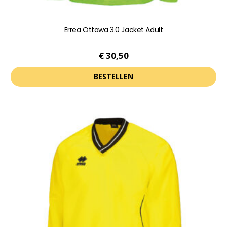
Errea Ottawa 3.0 Jacket Adult
€
30,50
BESTELLEN
Dit
product
heeft
meerdere
variaties.
Deze
optie
kan
gekozen
worden