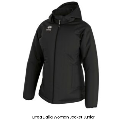
heeft
meerdere
variaties.
Deze
optie
kan
gekozen
worden
op
de
productpagina
Errea Dalila Woman Jacket Junior