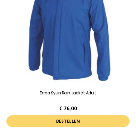
optie
kan
gekozen
worden
op
de
productpagina
Errea Syun Rain Jacket Adult
€
76,00
BESTELLEN
Dit