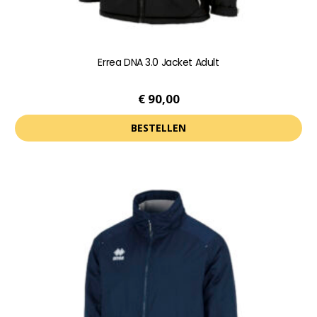
Errea DNA 3.0 Jacket Adult
€
90,00
BESTELLEN
Dit
product
heeft
meerdere
variaties.
Deze
optie
kan
gekozen