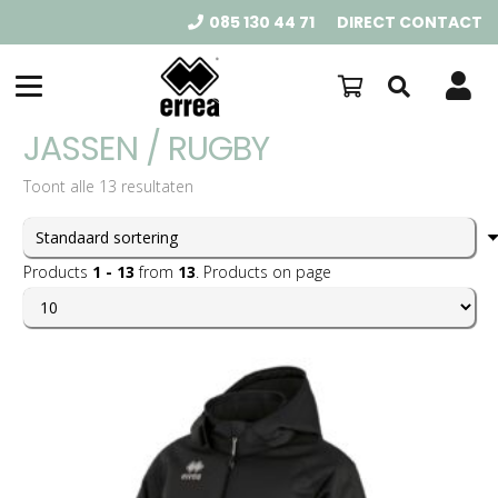
085 130 44 71
DIRECT CONTACT
JASSEN / RUGBY
Toont alle 13 resultaten
Products
1 - 13
from
13
. Products on page