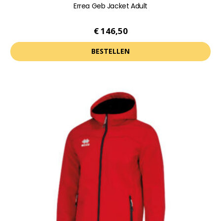
Errea Geb Jacket Adult
€
146,50
BESTELLEN
Dit
product
heeft
meerdere
variaties.
Deze
optie
kan
gekozen
worden
op
de