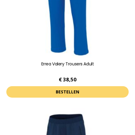
worden
op
de
productpagina
Errea Valery Trousers Adult
€
38,50
BESTELLEN
Dit
product
heeft
meerdere