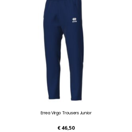
meerdere
variaties.
Deze
optie
kan
gekozen
worden
op
de
productpagina
Errea Virgo Trousers Junior
€
46,50