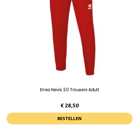
Errea Nevis 3.0 Trousers Adult
€
28,50
BESTELLEN
Dit
product