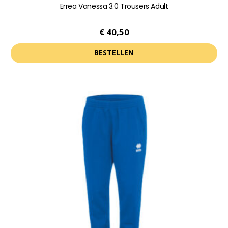
Errea Vanessa 3.0 Trousers Adult
€
40,50
BESTELLEN
Dit
product
heeft
meerdere
variaties.
Deze
optie
kan
gekozen
worden
op
de