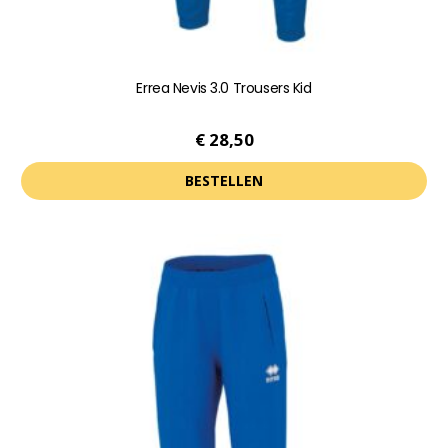
Errea Nevis 3.0 Trousers Kid
€
28,50
BESTELLEN
Dit
product
heeft
meerdere
variaties.
Deze
optie
kan
gekozen