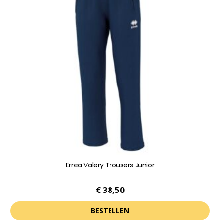
variaties.
Deze
optie
kan
gekozen
worden
op
de
productpagina
Errea Valery Trousers Junior
€
38,50
BESTELLEN