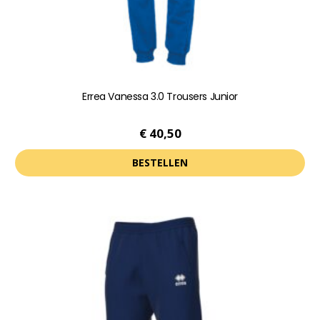
productpagina
Errea Vanessa 3.0 Trousers Junior
€
40,50
BESTELLEN
Dit
product
heeft
meerdere
variaties.
Deze
optie