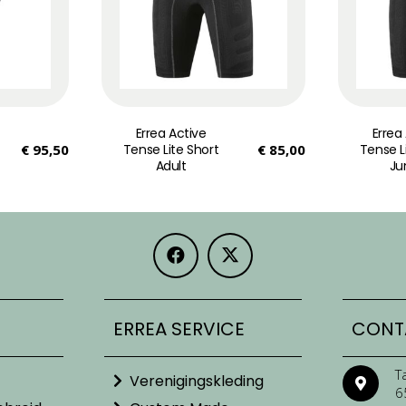
Errea Active
Errea
€
95,50
Tense Lite Short
€
85,00
Tense L
Adult
Ju
ERREA SERVICE
CONT
T
Verenigingskleding
6