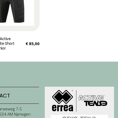
 Active
ite Short
€
85,00
nior
ACT
arweweg 7-S
534 AM Nijmegen