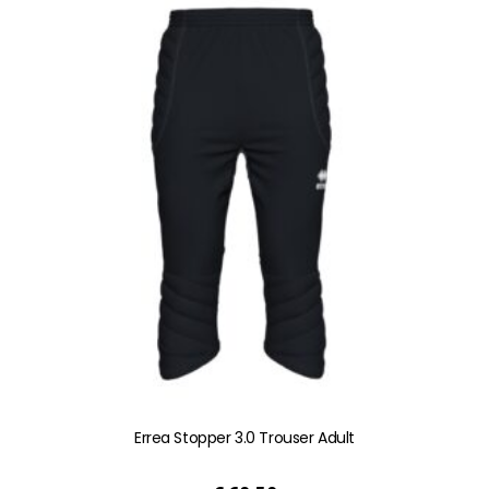
heeft
meerdere
variaties.
Deze
optie
kan
gekozen
worden
op
de
productpagina
Errea Stopper 3.0 Trouser Adult