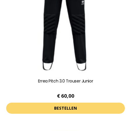
kan
gekozen
worden
op
de
productpagina
Errea Pitch 3.0 Trouser Junior
€
60,00
BESTELLEN
Dit
product