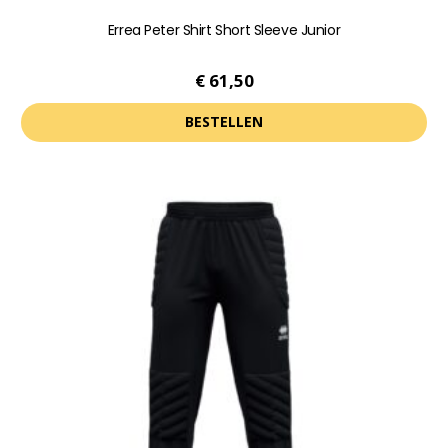
Errea Peter Shirt Short Sleeve Junior
€
61,50
BESTELLEN
Dit
product
heeft
meerdere
variaties.
Deze
optie
kan
gekozen
worden
op