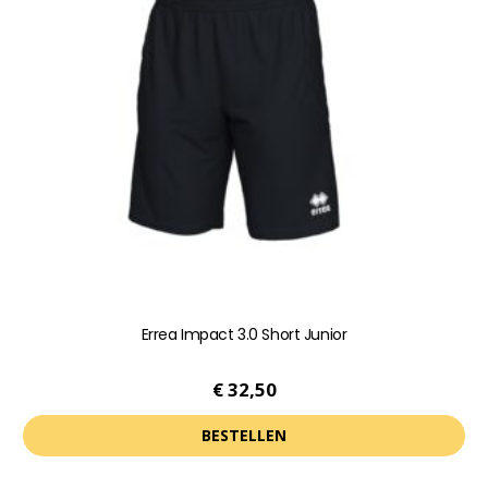
optie
kan
gekozen
worden
op
de
productpagina
Errea Impact 3.0 Short Junior
€
32,50
BESTELLEN
Dit