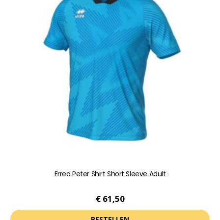
variaties.
Deze
optie
kan
gekozen
worden
op
de
productpagina
Errea Peter Shirt Short Sleeve Adult
€
61,50
BESTELLEN