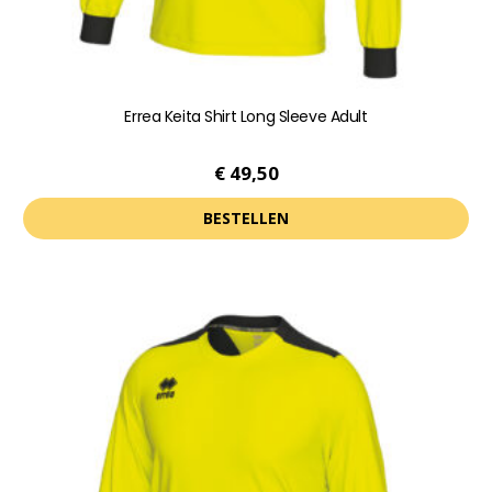
Errea Keita Shirt Long Sleeve Adult
€
49,50
BESTELLEN
Dit
product
heeft
meerdere
variaties.
Deze
optie
kan