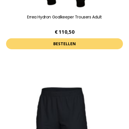
Errea Hydron Goalkeeper Trousers Adult
€
110,50
BESTELLEN
Dit
product
heeft
meerdere
variaties.
Deze
optie
kan
gekozen
worden