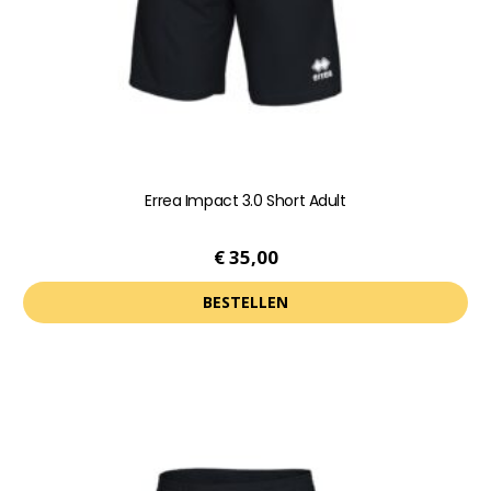
op
de
productpagina
Errea Impact 3.0 Short Adult
€
35,00
BESTELLEN
Dit
product
heeft
meerdere
variaties.
Deze