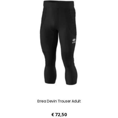
meerdere
variaties.
Deze
optie
kan
gekozen
worden
op
de
productpagina
Errea Devin Trouser Adult
€
72,50