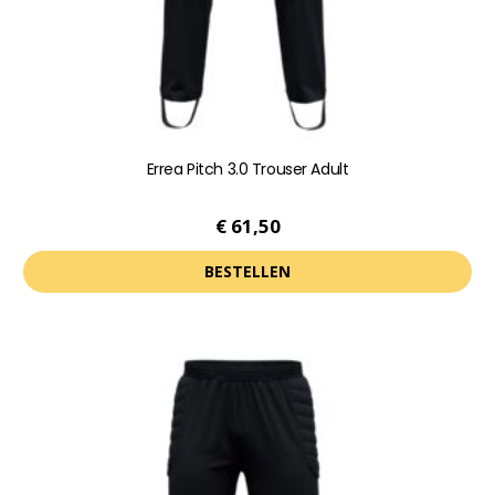
de
productpagina
Errea Pitch 3.0 Trouser Adult
€
61,50
BESTELLEN
Dit
product
heeft
meerdere
variaties.
Deze
optie