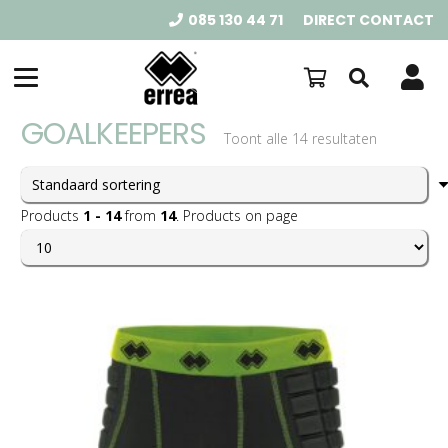
085 130 44 71
DIRECT CONTACT
GOALKEEPERS
Toont alle 14 resultaten
Products
1 - 14
from
14
. Products on page