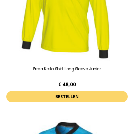
gekozen
worden
op
de
productpagina
Errea Keita Shirt Long Sleeve Junior
€
48,00
BESTELLEN
Dit
product
heeft
meerdere