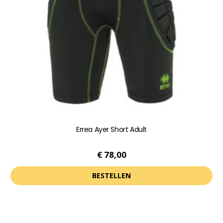
Errea Ayer Short Adult
€
78,00
BESTELLEN
Dit
product
heeft